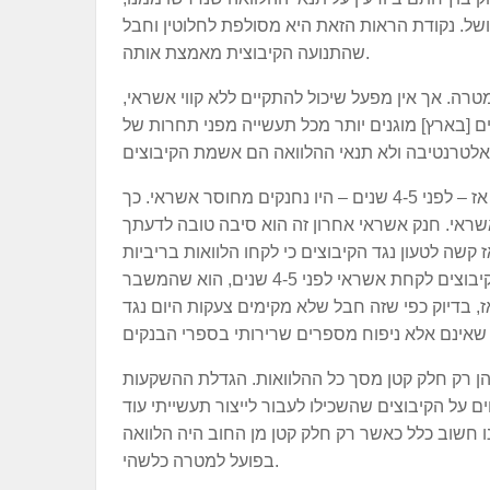
 כושל. נקודת הראות הזאת היא מסולפת לחלוטין וחבל
שהתנועה הקיבוצית מאמצת אותה.
צים לא היו צריכים לקחת אשראי בריביות ששלטו ב-1985 לשום מטרה. אך אין מפעל שיכול להתקיים ללא קווי אשראי,
ם [בארץ] מוגנים יותר מכל תעשייה מפני תחרות של
אם הקיבוצים היו מסרבים לקחת אשראי בתנאי הבנקים הישראליים, אזי הם כבר אז – לפני 4-5 שנים – היו נחנקים מחוסר אשראי. כך
ראי. חנק אשראי אחרון זה הוא סיבה טובה לדעתך
קשה לטעון נגד הקיבוצים כי לקחו הלוואות בריביות
גבוהות בעבר מתוך אותו הפחד ממחנק אשראי. כל מה שהיה קורה לו סירבו הקיבוצים לקחת אשראי לפני 4-5 שנים, הוא שהמשבר
ז, בדיוק כפי שזה חבל שלא מקימים צעקות היום נגד
שהן רק חלק קטן מסך כל ההלוואות. הגדלת ההשקעות
 על הקיבוצים שהשכילו לעבור לייצור תעשייתי עוד
נו חשוב כלל כאשר רק חלק קטן מן החוב היה הלוואה
בפועל למטרה כלשהי.