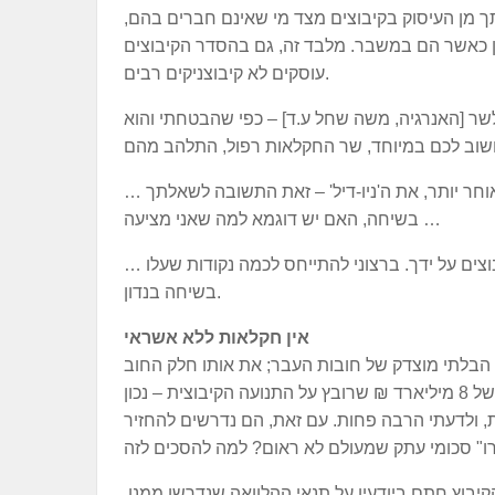
ותך מן העיסוק בקיבוצים מצד מי שאינם חברים בהם,
כן כאשר הם במשבר. מלבד זה, גם בהסדר הקיבוצים
עוסקים לא קיבוצניקים רבים.
ר [האנרגיה, משה שחל ע.ד] – כפי שהבטחתי והוא
… ארה"ב, ב-1929, נקטה מורטוריום כללי של חובות, עליו ביסס [הנשיא] רוזוולט, מאוחר יותר, את ה'ניו-דיל' – זאת התשובה לשאלתך
בשיחה, האם יש דוגמא למה שאני מציעה …
… בנוגע להסדר הקיבוצים, שמעתי בעניין את הצגת המצב והבעיות הפנימיות של הקיבוצים על ידך. ברצוני להתייחס לכמה נקודות שעלו
בשיחה בנדון.
אין חקלאות ללא אשראי
לק הבלתי מוצדק של חובות העבר; את אותו חלק החוב
שהצטבר מ-1985 בשל ריביות ריאליות של יותר מ-3% בשנה. מן החוב הריאלי של 8 מיליארד ₪ שרובץ על התנועה הקיבוצית – נכון
 חלק קטן, לא יותר מ-20% כולל ריביות סבירות, ולדעתי הרבה פחות. עם זאת, הם נדרשים להחזיר
יבוץ חתם ביודעין על תנאי ההלוואה שנדרשו ממנו,