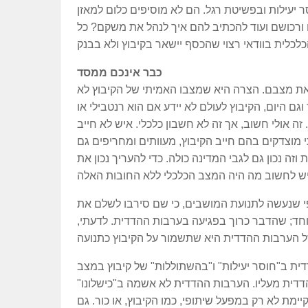
 יעילות ובפשיטת רגל. הם לא מוסיפים כלום למאזן
רכושם ועוד להכתיב להם איך לנהל את משקם? כל
כבר אינכם ממסד
ת מצבם. הצרה היא שמצבו האמיתי של הקיבוץ לא
ם היום, הקיבוץ לעולם לא יידע אם הוא רנטבילי או
 זה אולי חשוב, אך זה לא חשבון כלכלי. איש לא חייב
מוצדקים בהם חייב הקיבוץ, מעוותים ומחריפים גם
ה נכון גם לגבי המדינה כולה. כדי להעריך נכון את
פי שנעשה לתנועת המושבים, כי שם סירבו לשלם את
וחד; שהדבר כרוך בפגיעה בערבות ההדדית. לדעתי,
דית ב"חוסר יעילות" ו"בהשתוללות" של קיבוץ במצב
הדדית מעליו. הערבות ההדדית לא אשמה ב"כישלונו"
ימת לא רק במפעל שיתופי, כמו הקיבוץ, או כור. גם