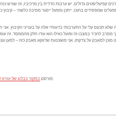
נים קפיטליסטים גדולים. יש ערבות הדדית בין מרכיביו, זה שורש כוחו
פעלים שמפסידים בתוכו. ייתכן ומפעל ייסגר מסיבה כלשהי – קיבוץ כמו
ה שלא תכעס עלי על התערבותי בדעותיי אלה על בענייני הקיבוץ. אני
 מסרב להכיר במצבו זה ופועל כאילו הוא עודו חלק מהממסד. זה עו
ו מוכן למאבק על צדקתו. אני משוכנעת שדווקא מאבק כזה – למען עצמ
פה.
פורסם
במקור בבלוג של עזרא ד