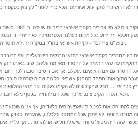
 לא דרוש כדי לתקן עוול ועיוותים, אלא כדי "לעזור" לקיבוץ כסקטור
אתה טוען שהקיבו
שק חקלאי. זה ידוע בכל מקום בעולם. אלטרנטיבה לא הייתה, כי הבנקי
יבוא "מוצריהם" – לקיחת אשראי בחו"ל במקרה זה. לא חוסר האלטרנטיבה ולא תנאי ההלוואה הם אשמת הקיבוצים.
תקיימו עד שאי חתימה על ההסדר מאיימת עליהם שוב באותו חנק אש
ל ההסדר גם אם הוא איננו מושלם. אך אם זו סיבה טובה לכך היום, אז 
רץ כבר אז … וחבל שהקיבוצים לא הקימו צעקות נגד תנאי ההלוואות א
תנאי הסדר הקיבוצים, על כך שעליהם להחזיר בכסף מלא חובות שאינם אלא ניפוח מספרים שרירותי בספרי הבנקים.
בוצים לקחו הלוואות למטרות שאפשר היה בלעדיהן, אך אני משוכנעת 
 מטרה חיונית. לא ייתכן שכל הממסד וכלכלניו, שהערימו בצדק שבחים
 עכשיו שזה היה מפעל מיותר שיש להחלישו או להרסו … אך כל זה אינ