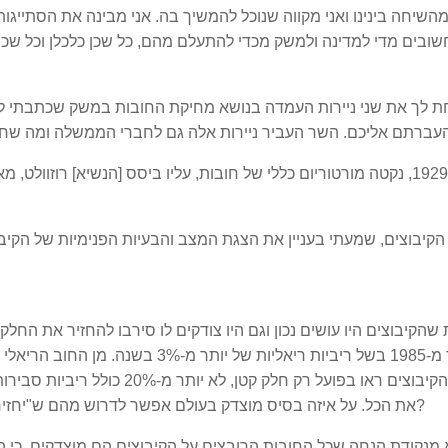
מהשיחה בינינו ואני מקווה שנוכל להמשיך בה. אני מבינה את הסתייג
שובים מדי למדינה ולמשק מכדי להתעלם מהם, כל שכן כלכלן וכל ש
ת לך את שני ניירות העמדה בנושא מחיקת החובות במשק שכתבתי לש
 שהקיבוצים היו עושים נכון וגם היו צודקים לו סירבו להחזיר את הח
ל-1.1.89 – הקיבוצים ראו בפועל רק
את הכל. על איזה בסיס מוצדק בעולם אפשר לדרוש מהם ש"יחזירו" סכומי עתק שמעולם לא ראום? למה להסכים לזה?
מנקודת הנחה שכל החובות הרובצים על הקיבוצים הם מוצדקים, כי הק