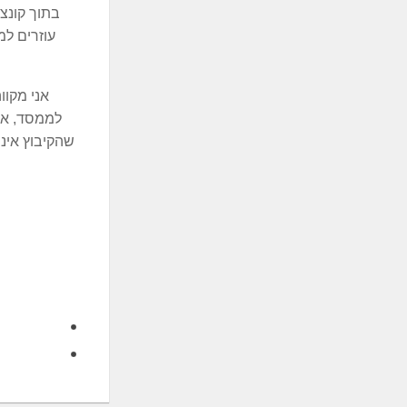
בתוך קונצר
עוזרים למ
אני מקוו
לממסד, אך
שהקיבוץ איננ