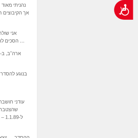
נהניתי מאוד 
נגישות
אך הקיבוצים ח
אני שולח
הסכים להעברתם אליכם. השר העביר ניירות אלה גם לחברי הממשלה ומה שחשוב לכם במיוחד, שר החקלאות רפול, התלהב מהם …
עודני חושבת
ההסדר … יוצא 