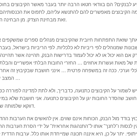
יע לבנקים? הם בוודאי חטאו הרבה יותר בעבר מאשר הקיבוצים בחוסר
ה הקיבוצים מאפשרים להם להתנשא עליהם, לתפוס את הכנסותיהם ו
זאת מבחינת הצדק. מן הבחינה הכלכלית בוודאי רצוי שהכסף יישאר בקיבוץ ולא בבנק.
אתך שזאת התפתחות חיובית שהקיבוצים מנהלים ספרים שמשקפים א
נות שמנוהלים לפי ריביות לא כלכליות. לפי הריביות בישראל, בעבר וג
רק אם הוא יכול או לא יכול לעמוד בדרישות הבנק, תהיינה אשר תהיינה.
ת של מאות ועשרות אחוזים … החזרי החובות הבלתי אפשריים והבלתי 
י וערכי. ככה זה במשפחה פרטית … אינני חושבת שבקיבוץ זה אחרת וז
המצב יש לחשוב מה היה המצב הכלכלי ללא החובות האלה …
יש לשמור על הקיבוצים כתנועה, כדבריך, ולא לתת למדינה לפוררה כ
ושב שהסדר החובות יגן על הקיבוצים כתנועה. אני חושבת שלא במי
דווקא שלמותה של הערבות ההדדית היא שתשמור על הקיבוץ כתנועה.
בוץ בודד מול הבנק, הכוחות אינם שווים. אין להאשים את הערבות ההד
ין לנסות ו"לחנך" אותו ל"התנהגות אחראית" על ידי הסרת הערבות ה
פי. יתר על כן, היא איננה תכונה שמייחדת אותו כלל. ערבות הדדית קי