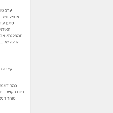
ערב טוב
סתם עוד 
האידאו
המפלגתי. אבל 
הדעה של ברל
קצרה הי
כמה דוגמאו
ביום הקשה יום
טוהר הנש