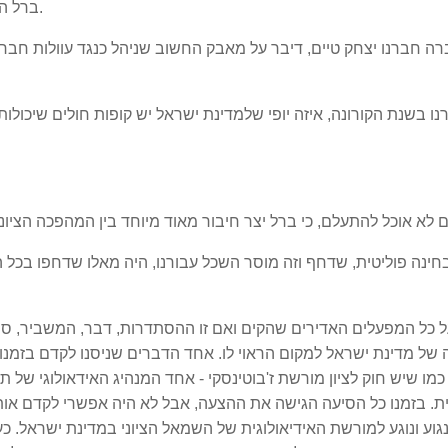
ברל היה אקטיבסיט, ציוני בכל רמ"ח אבריו אבל איש מוסר.
ה חברנו יצחק טיים, דיבר על מאבק החשוב שניהל כנגד עוולות חברת
ברנו בשנת הקורונה, איזה יופי שלמדינת ישראל יש קופות חולים שיכול
חינה פוליטית, שדחף וזה מוסר השכל עבורנו, היה מאלו שדחפו בכל 
 כל המפעלים האדירים שהקים ואם זו ההסתדרות, דבר, המשביר, סולל
 של מדינת ישראל למקום הראוי לו. אחד הדברים שניסנו לקדם בזמנו 
 כמו שיש חוק לציון מורשת ז'בוטינסקי - אחד המנהיג האידאולוגי של 
ית. בזמנו כל הסיעה הגישה את ההצעה, אבל לא היה אפשרי לקדם אותה
גוע ונוגע למורשת האידיאולוגית של השמאל הציוני במדינת ישראל.