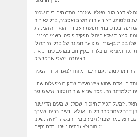
ערן חרמוני:
 לא דבר מובן מאליו. שאנחנו מתכנסים ביום שכזה
מצע השבוע בערב וכדי לציין את מורשת ברל כצנלסון כאשר מציינים השבוע 77 שנים למותו. האירוע הזה חשוב ואסביר, ברל לא היה
ינה ובפרט בחיי תנועת העבודה. הוא היה המנהיג
ה ולמרות שלא היה לו תפקיד פוליטי רשמי במנגנון
לו בבית בן-גוריון מופיעה תמונה של ברל. הייתה לו
פו המוני אדם בלוויה בקיץ חם במושב כינרת, את
".
האימרה "
הארי שבחבורה
יוחד בין אדם שהוא איש מעשה שהקים מפעלות שהיו
אלו. למשל תפילת היזכור, שכולנו שומעים מדי שנה
ן דבר לאחר קרב תל-חי. או לא יודעים רבים, שערך
ם הוא במה שברל תבע בימי ההבלגה, "יהיה נשקנו
טהור ולא נכתים נשקנו בדם נקיים".