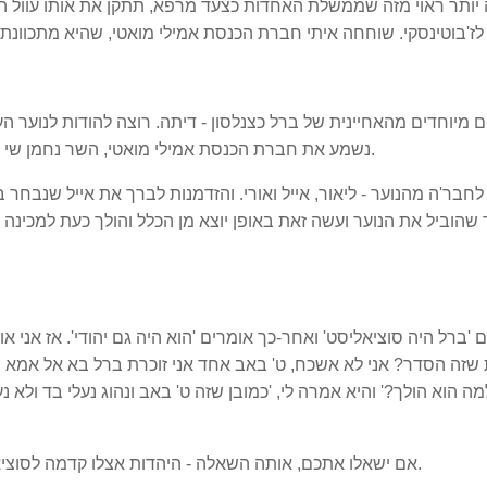
יותר ראוי מזה שממשלת האחדות כצעד מרפא, תתקן את אותו עוול היסט
 מיוחדים מהאחיינית של ברל כצנלסון - דיתה. רוצה להודות לנוער הע
נשמע את חברת הכנסת אמילי מואטי, השר נחמן שי ואת השר עמר בר-לב שכרגע נמצא בקבינט הקורונה.
חבר'ה מהנוער - ליאור, אייל ואורי. והזדמנות לברך את אייל שנבחר 
 שהוביל את הנוער ועשה זאת באופן יוצא מן הכלל והולך כעת למכינה
'ברל היה סוציאליסט' ואחר-כך אומרים 'הוא היה גם יהודי'. אז אני או
 שזה הסדר? אני לא אשכח, ט' באב אחד אני זוכרת ברל בא אל אמא ש
ה הוא הולך?' והיא אמרה לי, 'כמובן שזה ט' באב ונהוג נעלי בד ולא נע
אם ישאלו אתכם, אותה השאלה - היהדות אצלו קדמה לסוציאזלים. לא לשכוח את זה וזה סדר הדברים ולא ההפך.