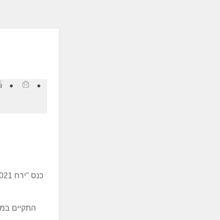
ְתוֹכְנַת
ֹרֵא־מָסָךְ;
חַץ
Control
F1
פְתִיחַת
ַפְרִיט
גִישׁוּת.
התקיים במס