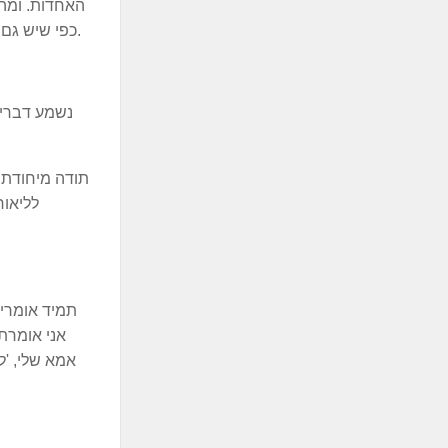
האחדות. ומה 
כפי שיש גם לז'בוטינסקי. שוחחה איתי חברת הכנסת אמילי מואטי, שהיא מתכוונת לקדם אותו בכל הכוח ואני מבקש לברך אותה על כך.
נשמע דברים
תודה מיחודת ל
לליאור
תמיד אומרים 
אני אומרת
אמא שלי, 'למ