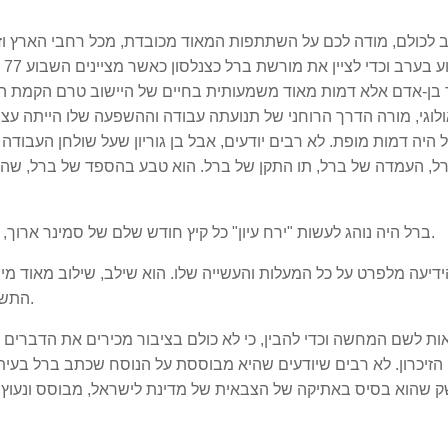
 לכולם, מודה לכם על השתתפות המאוד מכובדת, מכל רחבי הארץ וזה
בא
בן-אדם אלא דמות מאוד משמעותית בחיים של היישוב טרם הקמת המד
לוגי, מורה הדרך הרוחני של תנועתה עבודה וההשפעה שלו הייתה עצומ
היה דמות מופת. לא רבים יודעים, אבל בן גוריון שעל שולחן העבודה ש
, העמדה של ברל, תו התקן של ברל. הוא טבע בהספד של ברל, שהתת
ברל היה נוהג לעשות "ירח עיון" כל קיץ חודש שלם של סמינר ארוך, היה דמות מופת עם חיבור מיוחד לנוער ולדור הצעיר.
דיעה מלפרט על כל המעלות והעשייה שלו. הוא שילב, שילוב מאוד מ
התשתית למדינה הזו. מצד שני איש רוח וספר, איש מוסר.
ת לשם המחשה וכדי להבין, כי לא כולם בציבור מכירים את הדברים ה
 הזיכרון. לא רבים שיודעים שהיא מבוססת על הנוסח שכתב ברל בעיתו
ק שהוא בסיס באתיקה של הצבאית של מדינת לישראל, מבוסס ונעוץ ג