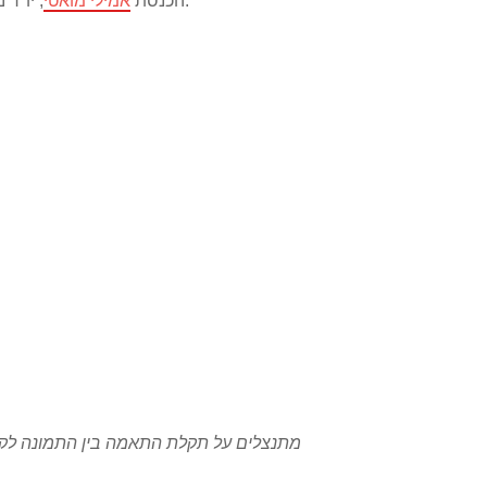
.
הכנסת
אמילי מואטי
, יו"ר
* מתנצלים על תקלת התאמה בין התמונה לק