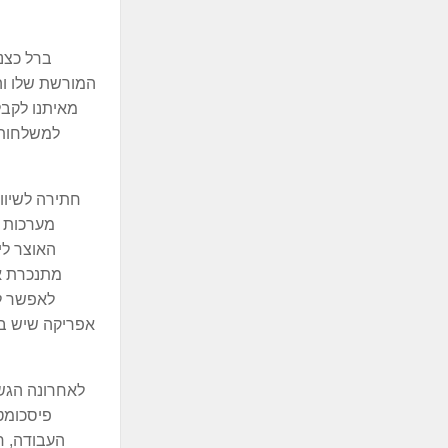
ברל כצנל
המורשת שלו והח
מאיתנו לקבל
למשלחות מ
חתירה לשיווי
מערכות ח
האוצר לי
מתנכרת אל
לאפשר לכ
אפריקה שיש בה
לאחרונה הגשת
פיסכומט
העבודה, ח