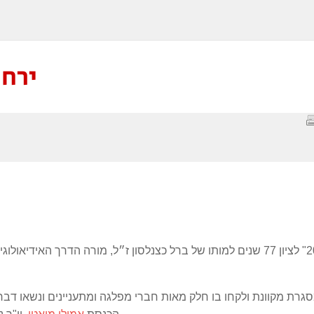
ירח 2021 לזכר ברל כצנלס
כנס "ירח 2021" לציון 77 שנים למותו של ברל כצנלסון ז״ל, מורה הדרך
גרת מקוונת ולקחו בו חלק מאות חברי מפלגה ומתעניינים ונשאו דב