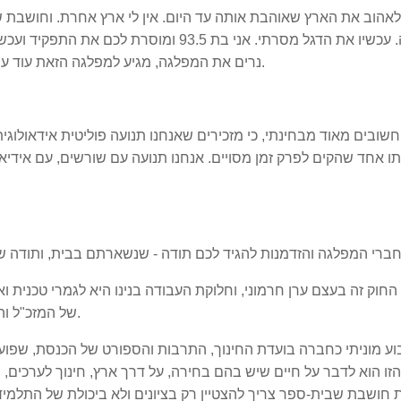
לאהוב את הארץ שאוהבת אותה עד היום. אין לי ארץ אחרת. וחושבת שלכ
לשמור עליה. עכשיו את הדגל מסרתי. אני בת 3.5
נרים את המפלגה, מגיע למפלגה הזאת עוד עתיד. היא לא שבקה חיים, אנחנו יודעים את זה ורואים.
שובים מאוד מבחינתי, כי מזכירים שאנחנו תנועה פוליטית אידאולוג
ו אחד שהקים לפרק זמן מסויים. אנחנו תנועה עם שורשים, עם אידיאו
החוק זה בעצם ערן חרמוני, וחלוקת העבודה בנינו היא לגמרי טכנית וא
של המזכ"ל והוא זרוע רעיונית ואידיאולוגית של כולנו לכל דבר ועניין.
וע מוניתי כחברה בועדת החינוך, התרבות והספורט של הכנסת, שפועל
זו הוא לדבר על חיים שיש בהם בחירה, על דרך ארץ, חינוך לערכים, חי
 חושבת שבית-ספר צריך להצטיין רק בציונים ולא ביכולת של התלמיד