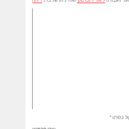
 נוער העבודה
ליאור ליוברסקי
ואחייניתו של ברל
דיתה
ול בסרט