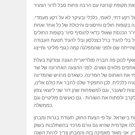
 רקע דתי, לאומי, כלכלי ובעיקר לא על רקע מעמדי.
ה בקופות חולים וחיסונים והיכולת של כל אחד ואחת
יו"ר הכנסת שאולי כדאי להוסיף סיור בקופות החולים
 בלי להגיד ברל כצנלסון ובלי להגיד תנועת העבודה
 שאף לכונן פה חברה סולדיארית הגונה וצודקת בעלת
פים מלאים ושווים. לפני ההצעה האחרונה של שר
א חי את האתוס של המדינה, כשאדם מרגיש שהמדינה
גיה כלכלית. לכן התפקיד שלנו לחבר את כולם אלינו,
ות לשעבר, וגם למשפחות שהן דור שני ליוצאי צפון
רב ולפתוח את השורות - גם כאנשים פוליטיים וגם
כממשלה.
ות בישראל. על פי הצעת החוק, תעודת בגרות ומבחן
שכלה אקדמית שהיא גם גורם מרכזי בהשתלבות בשוק
יו. אני מאוד מאמינה בזה והמבחן צריך להיות השנה