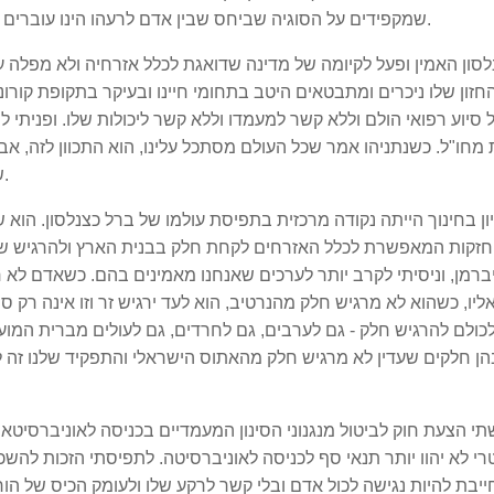
שמקפידים על הסוגיה שביחס שבין אדם לרעהו הינו עוברים את תקופת קורונה עם הרבה פחות סבל לדור הצעיר.
סון האמין ופעל לקיומה של מדינה שדואגת לכלל אזרחיה ולא מפלה על
זון שלו ניכרים ומתבטאים היטב בתחומי חיינו ובעיקר בתקופת קורונ
 סיוע רפואי הולם וללא קשר למעמדו וללא קשר ליכולות שלו. ופניתי ל
חו"ל. כשנתניהו אמר שכל העולם מסתכל עלינו, הוא התכוון לזה, אבל
שהייתה שם ולפני שהמפלגה קמה כגוף פוליטי ומייצג.
ון בחינוך הייתה נקודה מרכזית בתפיסת עולמו של ברל כצנלסון. הוא
זקות המאפשרת לכלל האזרחים לקחת חלק בבנית הארץ ולהרגיש שות
ברמן, וניסיתי לקרב יותר לערכים שאנחנו מאמינים בהם. כשאדם ל
יו, כשהוא לא מרגיש חלק מהנרטיב, הוא לעד ירגיש זר וזו אינה רק סו
ולם להרגיש חלק - גם לערבים, גם לחרדים, גם לעולים מברית המועצ
ן חלקים שעדין לא מרגיש חלק מהאתוס הישראלי והתפקיד שלנו זה לק
י הצעת חוק לביטול מנגנוני הסינון המעמדיים בכניסה לאוניברסיטא
רי לא יהוו יותר תנאי סף לכניסה לאוניברסיטה. לתפיסתי הזכות לה
ייבת להיות נגישה לכול אדם ובלי קשר לרקע שלו ולעומק הכיס של הור