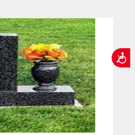
ְתוֹכְנַת
ֹרֵא־מָסָךְ;
חַץ
Control
F1
פְתִיחַת
ַפְרִיט
נגישות
גִישׁוּת.