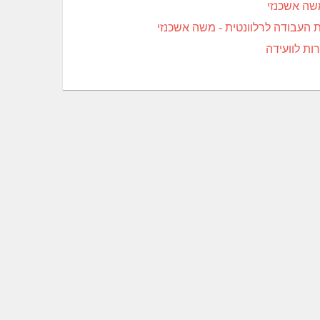
שה אשכנזי
 העבודה לרלוונטית - משה אשכנזי
ת לוועידה