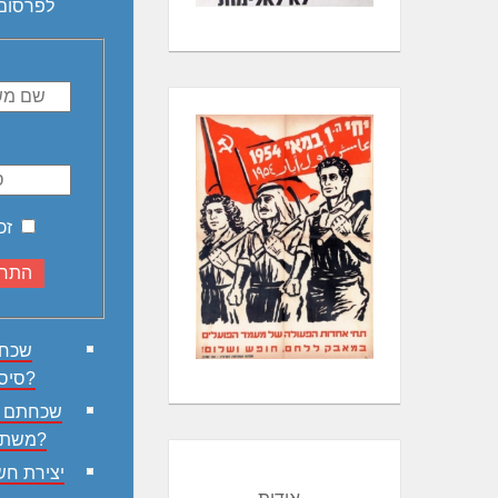
לפרסום
זכ
שכח
סיסמא?
שכחתם 
משתמש?
יצירת חש