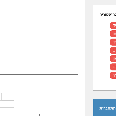
היסטוריה
ד
ה
י
ן
ס
ר
התחברות