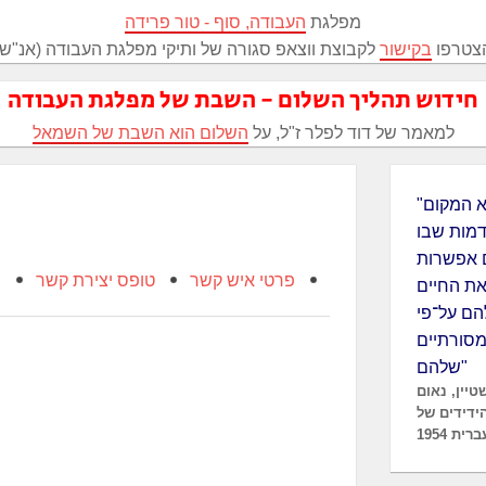
מפלגת
העבודה, סוף - טור פרידה
צטרפו
בקישור
לקבוצת ווצאפ סגורה של ותיקי מפלגת העבודה (אנ"ש)
חידוש תהליך השלום - השבת של מפלגת העבודה
למאמר של דוד לפלר ז"ל, על
השלום הוא השבת של השמאל
"ישראל היא המקום
דמות שבו
ם אפשרות
פרטי איש קשר
טופס יצירת קשר
מ
ת החיים
הם על־פי
סורתיים
שלהם"
טיין, נאום
הידידים של
ת 1954