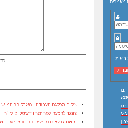
 מאמרים
שם
משתמש
סיסמה
ור אותי
כדי
תם
שיקום מפלגת העבודה - מאבק בביהמ"ש הע
שם
נתנגד להצעה לפריימריז דיגיטליים ליו"ר
בון
בקשת צו עצירה לפעילות המוניציפאלית ש