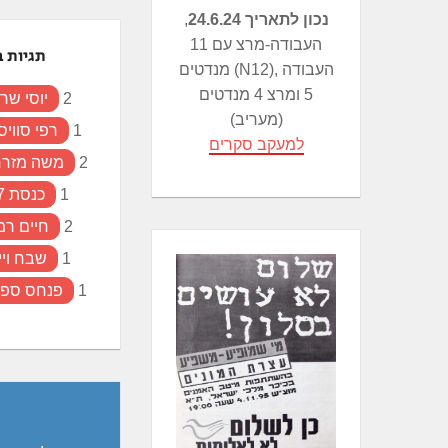
נכון לתאריך 24.6.24
,
העבודה-מרצ עם 11
תגיות ב
מנדטים (N12), העבודה
5 ומרצ 4 מנדטים
2
יוסי שרי
(מעריב)
1
רפי סוויס
למעקב סקרים
2
משה מזרח
1
כנסת 17
2
חיים רמו
1
שבח ויי
1
פנחס ספי