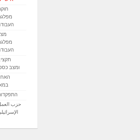
חוקת
מפלגת
העבודה
מצע
מפלגת
העבודה
תקציב
ומצב כספ
האחד
במאי
התפקדות
حزب العمل
الإسرائيل