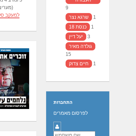
(מעריב
9
למעקב סק
1
שרגא נצר
1
כנסת 18
3
יעל דיין
גולדה מאיר
15
1
חיים צדוק
התחברות
לפרסום מאמרים
שם
משתמש