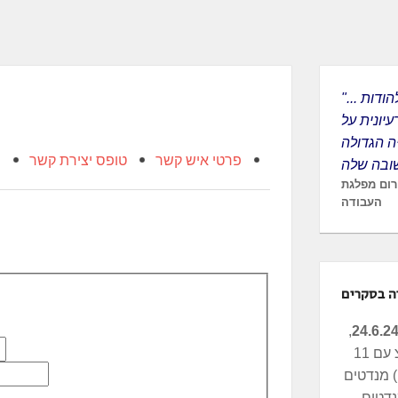
"... אני רוצה להודות
יונית על
 הגדולה
פרטי איש קשר
טופס יצירת קשר
מ
ורום מפלגת
העבודה
ה בסקרים
,
העבודה-מרצ עם 11
מנדטים (N12), העבודה
רצ 4 מנדטים