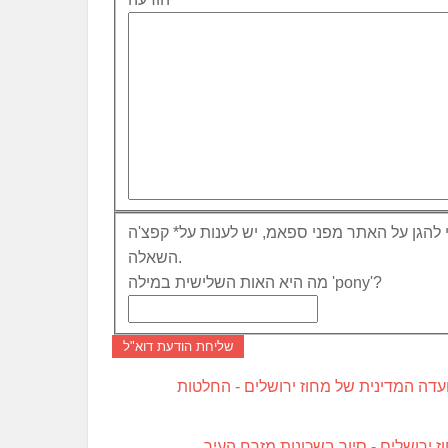
 להגן על האתר מפני ספאמ, יש לענות על
*
קפצ'ה
השאלה.
מה היא האות השלישית במילה 'pony'?
שליחת הודעת דוא"ל
ועדה המדינית של מחוז ירושלים - החלטות
ז ירושלים - סיור בשכונות מזרח העיר