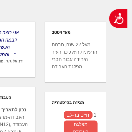
ְתוֹכְנַת
ֹרֵא־מָסָךְ;
נגישות
חַץ
Control
מאז 2004
F1
לבמה הרע
פְתִיחַת
מעל 22 שנה, הבמה
העשיה
ַפְרִיט
הרעיונית היא כיכר העיר
והחשובה שלה ..."
גִישׁוּת.
היחידה עבור חברי
דניאל גיגי, פ
מפלגת העבודה.
העבוד
תגיות בהיסטוריה
נכון לתאריך 24.6.24
1
חיים בר-לב
מפלגת
העבודה
5 ומ