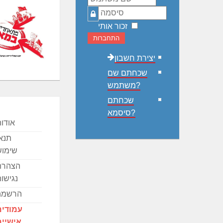
סיסמה
זכור אותי
התחברות
יצירת חשבון
שכחתם שם
משתמש?
שכחתם
סיסמא?
אודו
תנא
שימוש
הצהרת
נגישו
הרשמה
עמודים
אישיים